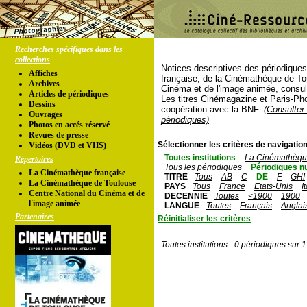
Recherches spécifiques dans les
collections
Notices descriptives des périodique
Affiches
française, de la Cinémathèque de To
Archives
Cinéma et de l'image animée, consul
Articles de périodiques
Les titres Cinémagazine et Paris-Ph
Dessins
coopération avec la BNF.
(Consulter 
Ouvrages
périodiques)
Photos en accés réservé
Revues de presse
Sélectionner les critères de navigation
Vidéos (DVD et VHS)
Toutes institutions
La Cinémathèque
Répertoires
Tous les périodiques
Périodiques n
La Cinémathèque française
TITRE
Tous
AB
C
DE
F
GHI
La Cinémathèque de Toulouse
PAYS
Tous
France
Etats-Unis
I
Centre National du Cinéma et de
DECENNIE
Toutes
<1900
1900
l'image animée
LANGUE
Toutes
Français
Anglai
Partenaires
Réinitialiser les critères
Toutes institutions - 0 périodiques sur 