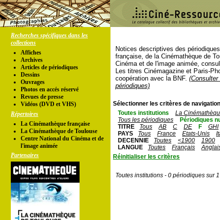
Recherches spécifiques dans les
collections
Notices descriptives des périodique
Affiches
française, de la Cinémathèque de To
Archives
Cinéma et de l'image animée, consul
Articles de périodiques
Les titres Cinémagazine et Paris-Ph
Dessins
coopération avec la BNF.
(Consulter 
Ouvrages
périodiques)
Photos en accés réservé
Revues de presse
Sélectionner les critères de navigation
Vidéos (DVD et VHS)
Toutes institutions
La Cinémathèque
Répertoires
Tous les périodiques
Périodiques n
La Cinémathèque française
TITRE
Tous
AB
C
DE
F
GHI
La Cinémathèque de Toulouse
PAYS
Tous
France
Etats-Unis
I
Centre National du Cinéma et de
DECENNIE
Toutes
<1900
1900
l'image animée
LANGUE
Toutes
Français
Anglai
Partenaires
Réinitialiser les critères
Toutes institutions - 0 périodiques sur 