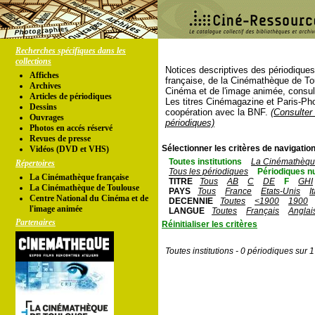
Recherches spécifiques dans les
collections
Notices descriptives des périodique
Affiches
française, de la Cinémathèque de To
Archives
Cinéma et de l'image animée, consul
Articles de périodiques
Les titres Cinémagazine et Paris-Ph
Dessins
coopération avec la BNF.
(Consulter 
Ouvrages
périodiques)
Photos en accés réservé
Revues de presse
Sélectionner les critères de navigation
Vidéos (DVD et VHS)
Toutes institutions
La Cinémathèque
Répertoires
Tous les périodiques
Périodiques n
La Cinémathèque française
TITRE
Tous
AB
C
DE
F
GHI
La Cinémathèque de Toulouse
PAYS
Tous
France
Etats-Unis
I
Centre National du Cinéma et de
DECENNIE
Toutes
<1900
1900
l'image animée
LANGUE
Toutes
Français
Anglai
Partenaires
Réinitialiser les critères
Toutes institutions - 0 périodiques sur 