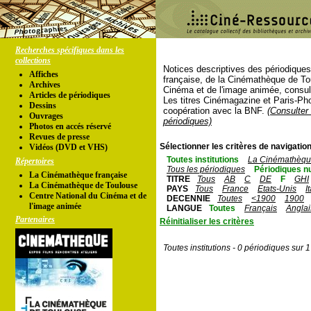
Recherches spécifiques dans les
collections
Notices descriptives des périodique
Affiches
française, de la Cinémathèque de To
Archives
Cinéma et de l'image animée, consul
Articles de périodiques
Les titres Cinémagazine et Paris-Ph
Dessins
coopération avec la BNF.
(Consulter 
Ouvrages
périodiques)
Photos en accés réservé
Revues de presse
Sélectionner les critères de navigation
Vidéos (DVD et VHS)
Toutes institutions
La Cinémathèque
Répertoires
Tous les périodiques
Périodiques n
La Cinémathèque française
TITRE
Tous
AB
C
DE
F
GHI
La Cinémathèque de Toulouse
PAYS
Tous
France
Etats-Unis
I
Centre National du Cinéma et de
DECENNIE
Toutes
<1900
1900
l'image animée
LANGUE
Toutes
Français
Anglai
Partenaires
Réinitialiser les critères
Toutes institutions - 0 périodiques sur 