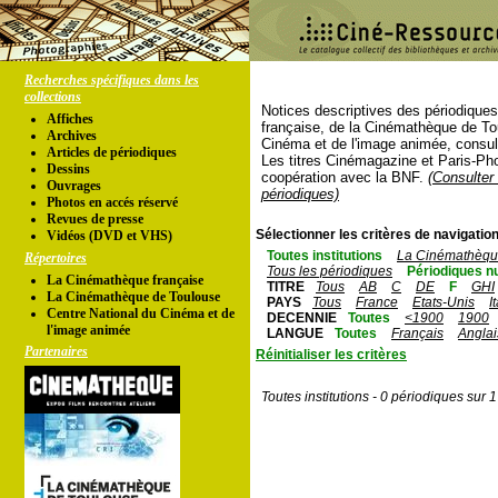
Recherches spécifiques dans les
collections
Notices descriptives des périodique
Affiches
française, de la Cinémathèque de To
Archives
Cinéma et de l'image animée, consul
Articles de périodiques
Les titres Cinémagazine et Paris-Ph
Dessins
coopération avec la BNF.
(Consulter 
Ouvrages
périodiques)
Photos en accés réservé
Revues de presse
Sélectionner les critères de navigation
Vidéos (DVD et VHS)
Toutes institutions
La Cinémathèque
Répertoires
Tous les périodiques
Périodiques n
La Cinémathèque française
TITRE
Tous
AB
C
DE
F
GHI
La Cinémathèque de Toulouse
PAYS
Tous
France
Etats-Unis
I
Centre National du Cinéma et de
DECENNIE
Toutes
<1900
1900
l'image animée
LANGUE
Toutes
Français
Anglai
Partenaires
Réinitialiser les critères
Toutes institutions - 0 périodiques sur 