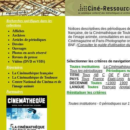
Recherches spécifiques dans les
collections
Notices descriptives des périodiques 
Affiches
française, de la Cinémathèque de Toul
Archives
de l'image animée, consultables en acc
Articles de périodiques
Cinémagazine et Paris-Photographe ont
Dessins
BNF.
(Consulter le guide d'utilisation d
Ouvrages
Photos en accés réservé
Revues de presse
Sélectionner les critères de navigation
Vidéos (DVD et VHS)
Toutes institutions
La Cinémathèque
Répertoires
Tous les périodiques
Périodiques n
La Cinémathèque française
TITRE
Tous
AB
C
DE
F
GHI
La Cinémathèque de Toulouse
PAYS
Tous
France
Etats-Unis
I
Centre National du Cinéma et de
DECENNIE
Toutes
<1900
1900
l'image animée
LANGUE
Toutes
Français
Anglai
Partenaires
Réinitialiser les critères
Toutes institutions - 0 périodiques sur 