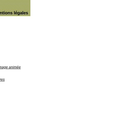
ntions légales
'image animée
res