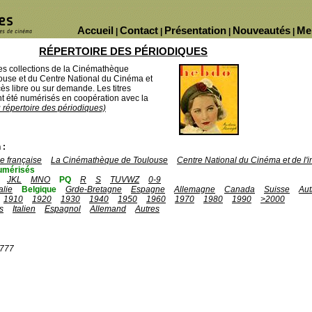
Accueil
Contact
Présentation
Nouveautés
Me
|
|
|
|
RÉPERTOIRE DES PÉRIODIQUES
des collections de la Cinémathèque
ouse et du Centre National du Cinéma et
ès libre ou sur demande. Les titres
 été numérisés en coopération avec la
u répertoire des périodiques)
 :
 française
La Cinémathèque de Toulouse
Centre National du Cinéma et de l
umérisés
JKL
MNO
PQ
R
S
TUVWZ
0-9
talie
Belgique
Grde-Bretagne
Espagne
Allemagne
Canada
Suisse
Aut
1910
1920
1930
1940
1950
1960
1970
1980
1990
>2000
s
Italien
Espagnol
Allemand
Autres
1777