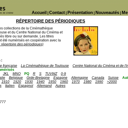
Accueil
Contact
Présentation
Nouveautés
Me
|
|
|
|
RÉPERTOIRE DES PÉRIODIQUES
des collections de la Cinémathèque
ouse et du Centre National du Cinéma et
ès libre ou sur demande. Les titres
 été numérisés en coopération avec la
u répertoire des périodiques)
 :
 française
La Cinémathèque de Toulouse
Centre National du Cinéma et de l
umérisés
JKL
MNO
PQ
R
S
TUVWZ
0-9
talie
Belgique
Grde-Bretagne
Espagne
Allemagne
Canada
Suisse
Aut
1910
1920
1930
1940
1950
1960
1970
1980
1990
>2000
s
Italien
Espagnol
Allemand
Autres
1777