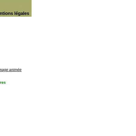
ntions légales
'image animée
res