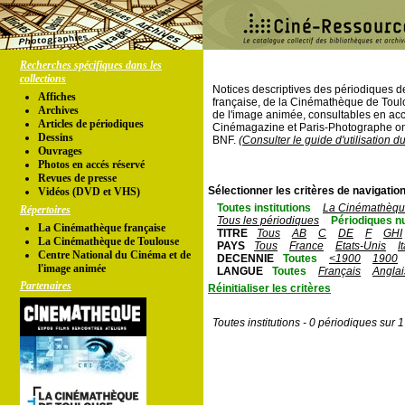
Recherches spécifiques dans les
collections
Notices descriptives des périodiques 
Affiches
française, de la Cinémathèque de Toul
Archives
de l'image animée, consultables en acc
Articles de périodiques
Cinémagazine et Paris-Photographe ont
Dessins
BNF.
(Consulter le guide d'utilisation d
Ouvrages
Photos en accés réservé
Revues de presse
Sélectionner les critères de navigation
Vidéos (DVD et VHS)
Toutes institutions
La Cinémathèque
Répertoires
Tous les périodiques
Périodiques n
La Cinémathèque française
TITRE
Tous
AB
C
DE
F
GHI
La Cinémathèque de Toulouse
PAYS
Tous
France
Etats-Unis
I
Centre National du Cinéma et de
DECENNIE
Toutes
<1900
1900
l'image animée
LANGUE
Toutes
Français
Anglai
Partenaires
Réinitialiser les critères
Toutes institutions - 0 périodiques sur 