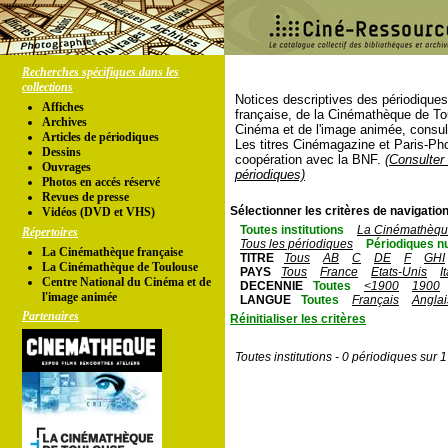
Recherches spécifiques dans les
collections
Notices descriptives des périodique
Affiches
française, de la Cinémathèque de To
Archives
Cinéma et de l'image animée, consul
Articles de périodiques
Les titres Cinémagazine et Paris-Ph
Dessins
coopération avec la BNF.
(Consulter 
Ouvrages
périodiques)
Photos en accés réservé
Revues de presse
Sélectionner les critères de navigation
Vidéos (DVD et VHS)
Toutes institutions
La Cinémathèque
Répertoires
Tous les périodiques
Périodiques n
La Cinémathèque française
TITRE
Tous
AB
C
DE
F
GHI
La Cinémathèque de Toulouse
PAYS
Tous
France
Etats-Unis
I
Centre National du Cinéma et de
DECENNIE
Toutes
<1900
1900
l'image animée
LANGUE
Toutes
Français
Anglai
Partenaires
Réinitialiser les critères
Toutes institutions - 0 périodiques sur 