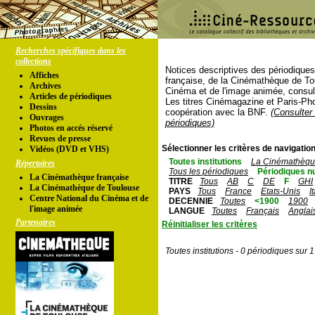
Recherches spécifiques dans les
collections
Notices descriptives des périodique
Affiches
française, de la Cinémathèque de To
Archives
Cinéma et de l'image animée, consul
Articles de périodiques
Les titres Cinémagazine et Paris-Ph
Dessins
coopération avec la BNF.
(Consulter 
Ouvrages
périodiques)
Photos en accés réservé
Revues de presse
Sélectionner les critères de navigation
Vidéos (DVD et VHS)
Toutes institutions
La Cinémathèque
Répertoires
Tous les périodiques
Périodiques n
La Cinémathèque française
TITRE
Tous
AB
C
DE
F
GHI
La Cinémathèque de Toulouse
PAYS
Tous
France
Etats-Unis
I
Centre National du Cinéma et de
DECENNIE
Toutes
<1900
1900
l'image animée
LANGUE
Toutes
Français
Anglai
Partenaires
Réinitialiser les critères
Toutes institutions - 0 périodiques sur 