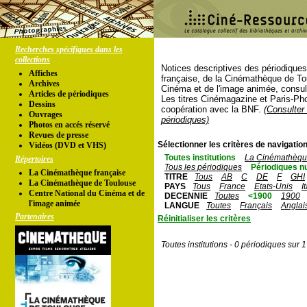
Recherches spécifiques dans les
collections
Notices descriptives des périodique
Affiches
française, de la Cinémathèque de To
Archives
Cinéma et de l'image animée, consul
Articles de périodiques
Les titres Cinémagazine et Paris-Ph
Dessins
coopération avec la BNF.
(Consulter 
Ouvrages
périodiques)
Photos en accés réservé
Revues de presse
Sélectionner les critères de navigation
Vidéos (DVD et VHS)
Toutes institutions
La Cinémathèque
Répertoires
Tous les périodiques
Périodiques n
La Cinémathèque française
TITRE
Tous
AB
C
DE
F
GHI
La Cinémathèque de Toulouse
PAYS
Tous
France
Etats-Unis
I
Centre National du Cinéma et de
DECENNIE
Toutes
<1900
1900
l'image animée
LANGUE
Toutes
Français
Anglai
Partenaires
Réinitialiser les critères
Toutes institutions - 0 périodiques sur 