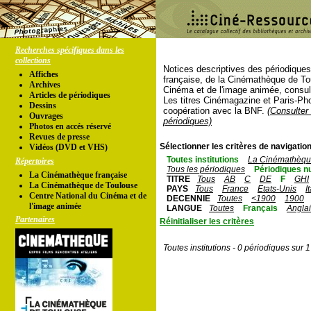
Recherches spécifiques dans les
collections
Notices descriptives des périodique
Affiches
française, de la Cinémathèque de To
Archives
Cinéma et de l'image animée, consul
Articles de périodiques
Les titres Cinémagazine et Paris-Ph
Dessins
coopération avec la BNF.
(Consulter 
Ouvrages
périodiques)
Photos en accés réservé
Revues de presse
Sélectionner les critères de navigation
Vidéos (DVD et VHS)
Toutes institutions
La Cinémathèque
Répertoires
Tous les périodiques
Périodiques n
La Cinémathèque française
TITRE
Tous
AB
C
DE
F
GHI
La Cinémathèque de Toulouse
PAYS
Tous
France
Etats-Unis
I
Centre National du Cinéma et de
DECENNIE
Toutes
<1900
1900
l'image animée
LANGUE
Toutes
Français
Angla
Partenaires
Réinitialiser les critères
Toutes institutions - 0 périodiques sur 