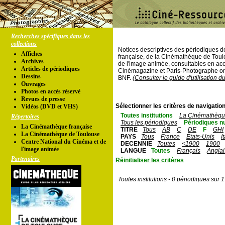
Recherches spécifiques dans les
collections
Notices descriptives des périodiques 
Affiches
française, de la Cinémathèque de Toul
Archives
de l'image animée, consultables en acc
Articles de périodiques
Cinémagazine et Paris-Photographe ont
Dessins
BNF.
(Consulter le guide d'utilisation d
Ouvrages
Photos en accés réservé
Revues de presse
Sélectionner les critères de navigation
Vidéos (DVD et VHS)
Toutes institutions
La Cinémathèque
Répertoires
Tous les périodiques
Périodiques n
La Cinémathèque française
TITRE
Tous
AB
C
DE
F
GHI
La Cinémathèque de Toulouse
PAYS
Tous
France
Etats-Unis
I
Centre National du Cinéma et de
DECENNIE
Toutes
<1900
1900
l'image animée
LANGUE
Toutes
Français
Anglai
Partenaires
Réinitialiser les critères
Toutes institutions - 0 périodiques sur 