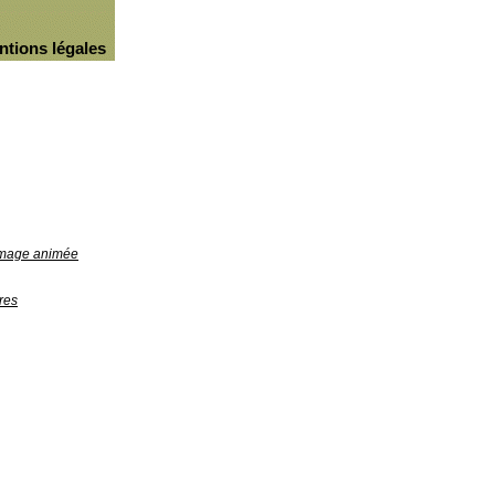
ntions légales
'image animée
res