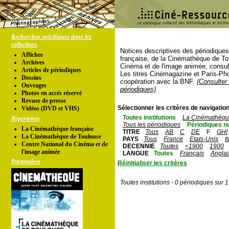
Recherches spécifiques dans les
collections
Notices descriptives des périodique
Affiches
française, de la Cinémathèque de To
Archives
Cinéma et de l'image animée, consul
Articles de périodiques
Les titres Cinémagazine et Paris-Ph
Dessins
coopération avec la BNF.
(Consulter 
Ouvrages
périodiques)
Photos en accés réservé
Revues de presse
Sélectionner les critères de navigation
Vidéos (DVD et VHS)
Toutes institutions
La Cinémathèque
Répertoires
Tous les périodiques
Périodiques n
La Cinémathèque française
TITRE
Tous
AB
C
DE
F
GHI
La Cinémathèque de Toulouse
PAYS
Tous
France
Etats-Unis
I
Centre National du Cinéma et de
DECENNIE
Toutes
<1900
1900
l'image animée
LANGUE
Toutes
Français
Anglai
Partenaires
Réinitialiser les critères
Toutes institutions - 0 périodiques sur 