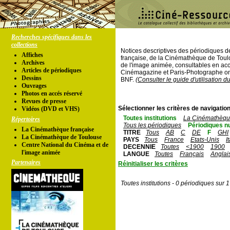
Recherches spécifiques dans les
collections
Notices descriptives des périodiques 
Affiches
française, de la Cinémathèque de Toul
Archives
de l'image animée, consultables en acc
Articles de périodiques
Cinémagazine et Paris-Photographe ont
Dessins
BNF.
(Consulter le guide d'utilisation d
Ouvrages
Photos en accés réservé
Revues de presse
Sélectionner les critères de navigation
Vidéos (DVD et VHS)
Toutes institutions
La Cinémathèque
Répertoires
Tous les périodiques
Périodiques n
La Cinémathèque française
TITRE
Tous
AB
C
DE
F
GHI
La Cinémathèque de Toulouse
PAYS
Tous
France
Etats-Unis
I
Centre National du Cinéma et de
DECENNIE
Toutes
<1900
1900
l'image animée
LANGUE
Toutes
Français
Anglai
Partenaires
Réinitialiser les critères
Toutes institutions - 0 périodiques sur 