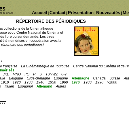
Accueil
Contact
Présentation
Nouveautés
Me
|
|
|
|
RÉPERTOIRE DES PÉRIODIQUES
des collections de la Cinémathèque
ouse et du Centre National du Cinéma et
ès libre ou sur demande. Les titres
 été numérisés en coopération avec la
u répertoire des périodiques)
 :
 française
La Cinémathèque de Toulouse
Centre National du Cinéma et de l
umérisés
JKL
MNO
PQ
R
S
TUVWZ
0-9
talie
Belgique
Grde-Bretagne
Espagne
Allemagne
Canada
Suisse
Aut
1910
1920
1930
1940
1950
1960
1970
1980
1990
>2000
s
Italien
Espagnol
Allemand
Autres
1777