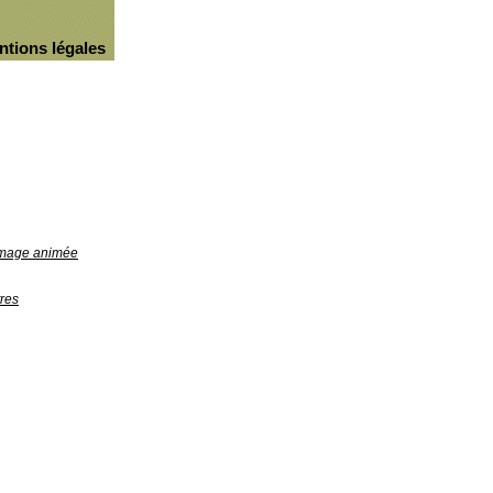
ntions légales
'image animée
res