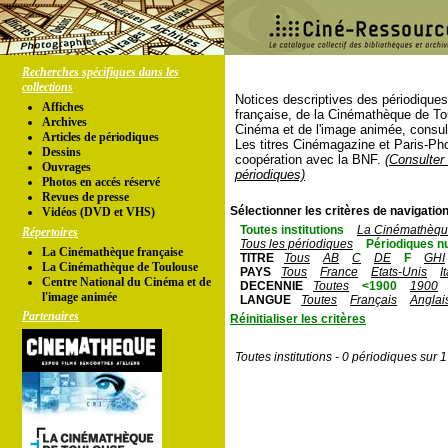
Recherches spécifiques dans les
collections
Notices descriptives des périodique
Affiches
française, de la Cinémathèque de To
Archives
Cinéma et de l'image animée, consul
Articles de périodiques
Les titres Cinémagazine et Paris-Ph
Dessins
coopération avec la BNF.
(Consulter 
Ouvrages
périodiques)
Photos en accés réservé
Revues de presse
Sélectionner les critères de navigation
Vidéos (DVD et VHS)
Toutes institutions
La Cinémathèque
Répertoires
Tous les périodiques
Périodiques n
La Cinémathèque française
TITRE
Tous
AB
C
DE
F
GHI
La Cinémathèque de Toulouse
PAYS
Tous
France
Etats-Unis
I
Centre National du Cinéma et de
DECENNIE
Toutes
<1900
1900
l'image animée
LANGUE
Toutes
Français
Anglai
Partenaires
Réinitialiser les critères
Toutes institutions - 0 périodiques sur 