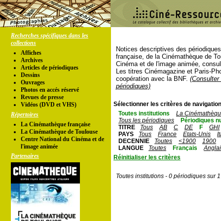
Recherches spécifiques dans les
collections
Notices descriptives des périodique
Affiches
française, de la Cinémathèque de To
Archives
Cinéma et de l'image animée, consul
Articles de périodiques
Les titres Cinémagazine et Paris-Ph
Dessins
coopération avec la BNF.
(Consulter 
Ouvrages
périodiques)
Photos en accés réservé
Revues de presse
Sélectionner les critères de navigation
Vidéos (DVD et VHS)
Toutes institutions
La Cinémathèque
Répertoires
Tous les périodiques
Périodiques n
La Cinémathèque française
TITRE
Tous
AB
C
DE
F
GHI
La Cinémathèque de Toulouse
PAYS
Tous
France
Etats-Unis
I
Centre National du Cinéma et de
DECENNIE
Toutes
<1900
1900
l'image animée
LANGUE
Toutes
Français
Angla
Partenaires
Réinitialiser les critères
Toutes institutions - 0 périodiques sur 