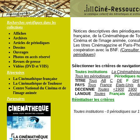
Recherches spécifiques dans les
collections
Notices descriptives des périodique
Affiches
française, de la Cinémathèque de To
Archives
Cinéma et de l'image animée, consul
Articles de périodiques
Les titres Cinémagazine et Paris-Ph
Dessins
coopération avec la BNF.
(Consulter 
Ouvrages
périodiques)
Photos en accés réservé
Revues de presse
Sélectionner les critères de navigation
Vidéos (DVD et VHS)
Toutes institutions
La Cinémathèque
Répertoires
Tous les périodiques
Périodiques n
La Cinémathèque française
TITRE
Tous
AB
C
DE
F
GHI
La Cinémathèque de Toulouse
PAYS
Tous
France
Etats-Unis
I
Centre National du Cinéma et de
DECENNIE
Toutes
<1900
1900
l'image animée
LANGUE
Toutes
Français
Angla
Partenaires
Réinitialiser les critères
Toutes institutions - 0 périodiques sur 