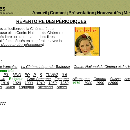
Accueil
Contact
Présentation
Nouveautés
Me
|
|
|
|
RÉPERTOIRE DES PÉRIODIQUES
des collections de la Cinémathèque
ouse et du Centre National du Cinéma et
ès libre ou sur demande. Les titres
 été numérisés en coopération avec la
u répertoire des périodiques)
 :
 française
La Cinémathèque de Toulouse
Centre National du Cinéma et de l
umérisés
JKL
MNO
PQ
R
S
TUVWZ
0-9
talie
Belgique
Grde-Bretagne
Espagne
Allemagne
Canada
Suisse
Aut
1910
1920
1930
1940
1950
1960
1970
1980
1990
>2000
is
Italien
Espagnol
Allemand
Autres
1777