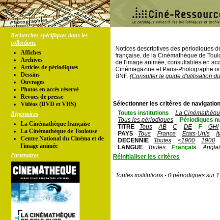
Recherches spécifiques dans les
collections
Notices descriptives des périodiques 
Affiches
française, de la Cinémathèque de Toul
Archives
de l'image animée, consultables en acc
Articles de périodiques
Cinémagazine et Paris-Photographe ont
Dessins
BNF.
(Consulter le guide d'utilisation d
Ouvrages
Photos en accés réservé
Revues de presse
Sélectionner les critères de navigation
Vidéos (DVD et VHS)
Toutes institutions
La Cinémathèque
Répertoires
Tous les périodiques
Périodiques n
La Cinémathèque française
TITRE
Tous
AB
C
DE
F
GHI
La Cinémathèque de Toulouse
PAYS
Tous
France
Etats-Unis
I
Centre National du Cinéma et de
DECENNIE
Toutes
<1900
1900
l'image animée
LANGUE
Toutes
Français
Angla
Partenaires
Réinitialiser les critères
Toutes institutions - 0 périodiques sur 