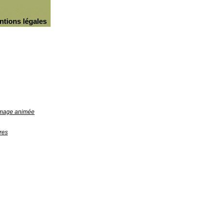
ntions légales
'image animée
res