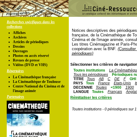
Recherches spécifiques dans les
collections
Notices descriptives des périodique
Affiches
française, de la Cinémathèque de To
Archives
Cinéma et de l'image animée, consul
Articles de périodiques
Les titres Cinémagazine et Paris-Ph
Dessins
coopération avec la BNF.
(Consulter 
Ouvrages
périodiques)
Photos en accés réservé
Revues de presse
Sélectionner les critères de navigation
Vidéos (DVD et VHS)
Toutes institutions
La Cinémathèque
Répertoires
Tous les périodiques
Périodiques n
La Cinémathèque française
TITRE
Tous
AB
C
DE
F
GHI
La Cinémathèque de Toulouse
PAYS
Tous
France
Etats-Unis
I
Centre National du Cinéma et de
DECENNIE
Toutes
<1900
1900
l'image animée
LANGUE
Toutes
Français
Anglai
Partenaires
Réinitialiser les critères
Toutes institutions - 0 périodiques sur 