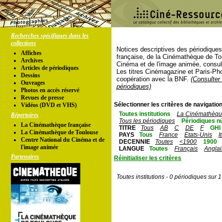
Recherches spécifiques dans les
collections
Notices descriptives des périodique
Affiches
française, de la Cinémathèque de To
Archives
Cinéma et de l'image animée, consul
Articles de périodiques
Les titres Cinémagazine et Paris-Ph
Dessins
coopération avec la BNF.
(Consulter 
Ouvrages
périodiques)
Photos en accés réservé
Revues de presse
Sélectionner les critères de navigation
Vidéos (DVD et VHS)
Toutes institutions
La Cinémathèque
Répertoires
Tous les périodiques
Périodiques n
La Cinémathèque française
TITRE
Tous
AB
C
DE
F
GHI
La Cinémathèque de Toulouse
PAYS
Tous
France
Etats-Unis
I
Centre National du Cinéma et de
DECENNIE
Toutes
<1900
1900
l'image animée
LANGUE
Toutes
Français
Anglai
Partenaires
Réinitialiser les critères
Toutes institutions - 0 périodiques sur 