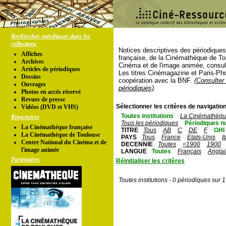
Recherches spécifiques dans les
collections
Notices descriptives des périodique
Affiches
française, de la Cinémathèque de To
Archives
Cinéma et de l'image animée, consul
Articles de périodiques
Les titres Cinémagazine et Paris-Ph
Dessins
coopération avec la BNF.
(Consulter 
Ouvrages
périodiques)
Photos en accés réservé
Revues de presse
Sélectionner les critères de navigation
Vidéos (DVD et VHS)
Toutes institutions
La Cinémathèque
Répertoires
Tous les périodiques
Périodiques n
La Cinémathèque française
TITRE
Tous
AB
C
DE
F
GHI
La Cinémathèque de Toulouse
PAYS
Tous
France
Etats-Unis
I
Centre National du Cinéma et de
DECENNIE
Toutes
<1900
1900
l'image animée
LANGUE
Toutes
Français
Anglai
Partenaires
Réinitialiser les critères
Toutes institutions - 0 périodiques sur 