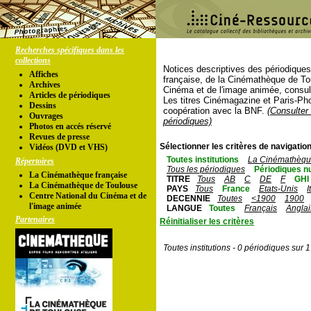
Recherches spécifiques dans les
collections
Notices descriptives des périodique
Affiches
française, de la Cinémathèque de To
Archives
Cinéma et de l'image animée, consul
Articles de périodiques
Les titres Cinémagazine et Paris-Ph
Dessins
coopération avec la BNF.
(Consulter 
Ouvrages
périodiques)
Photos en accés réservé
Revues de presse
Sélectionner les critères de navigation
Vidéos (DVD et VHS)
Toutes institutions
La Cinémathèque
Répertoires
Tous les périodiques
Périodiques n
La Cinémathèque française
TITRE
Tous
AB
C
DE
F
GHI
La Cinémathèque de Toulouse
PAYS
Tous
France
Etats-Unis
I
Centre National du Cinéma et de
DECENNIE
Toutes
<1900
1900
l'image animée
LANGUE
Toutes
Français
Anglai
Partenaires
Réinitialiser les critères
Toutes institutions - 0 périodiques sur 