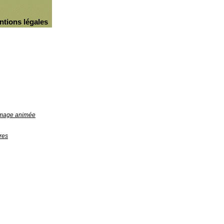
ntions légales
'image animée
res