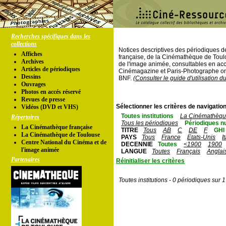
Recherches spécifiques dans les
collections
Notices descriptives des périodiques 
Affiches
française, de la Cinémathèque de Toul
Archives
de l'image animée, consultables en acc
Articles de périodiques
Cinémagazine et Paris-Photographe ont
Dessins
BNF.
(Consulter le guide d'utilisation d
Ouvrages
Photos en accés réservé
Revues de presse
Sélectionner les critères de navigation
Vidéos (DVD et VHS)
Toutes institutions
La Cinémathèque
Répertoires
Tous les périodiques
Périodiques n
La Cinémathèque française
TITRE
Tous
AB
C
DE
F
GHI
La Cinémathèque de Toulouse
PAYS
Tous
France
Etats-Unis
I
Centre National du Cinéma et de
DECENNIE
Toutes
<1900
1900
l'image animée
LANGUE
Toutes
Français
Anglai
Partenaires
Réinitialiser les critères
Toutes institutions - 0 périodiques sur 