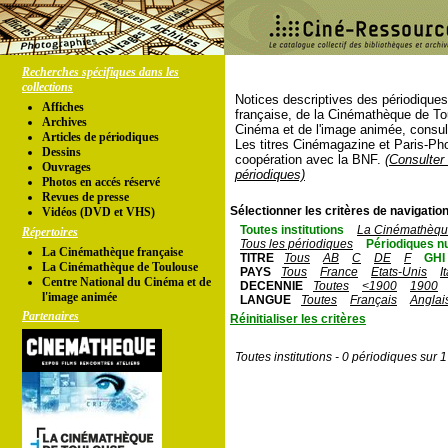
Recherches spécifiques dans les
collections
Notices descriptives des périodique
Affiches
française, de la Cinémathèque de To
Archives
Cinéma et de l'image animée, consul
Articles de périodiques
Les titres Cinémagazine et Paris-Ph
Dessins
coopération avec la BNF.
(Consulter 
Ouvrages
périodiques)
Photos en accés réservé
Revues de presse
Sélectionner les critères de navigation
Vidéos (DVD et VHS)
Toutes institutions
La Cinémathèque
Répertoires
Tous les périodiques
Périodiques n
La Cinémathèque française
TITRE
Tous
AB
C
DE
F
GHI
La Cinémathèque de Toulouse
PAYS
Tous
France
Etats-Unis
I
Centre National du Cinéma et de
DECENNIE
Toutes
<1900
1900
l'image animée
LANGUE
Toutes
Français
Anglai
Partenaires
Réinitialiser les critères
Toutes institutions - 0 périodiques sur 