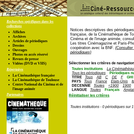
Recherches spécifiques dans les
collections
Notices descriptives des périodique
Affiches
française, de la Cinémathèque de To
Archives
Cinéma et de l'image animée, consul
Articles de périodiques
Les titres Cinémagazine et Paris-Ph
Dessins
coopération avec la BNF.
(Consulter 
Ouvrages
périodiques)
Photos en accés réservé
Revues de presse
Sélectionner les critères de navigation
Vidéos (DVD et VHS)
Toutes institutions
La Cinémathèque
Répertoires
Tous les périodiques
Périodiques n
La Cinémathèque française
TITRE
Tous
AB
C
DE
F
GHI
La Cinémathèque de Toulouse
PAYS
Tous
France
Etats-Unis
I
Centre National du Cinéma et de
DECENNIE
Toutes
<1900
1900
l'image animée
LANGUE
Toutes
Français
Angla
Partenaires
Réinitialiser les critères
Toutes institutions - 0 périodiques sur 