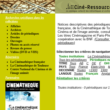
Recherches spécifiques dans les
collections
Notices descriptives des périodique
Affiches
française, de la Cinémathèque de To
Archives
Cinéma et de l'image animée, consul
Articles de périodiques
Les titres Cinémagazine et Paris-Ph
Dessins
coopération avec la BNF.
(Consulter 
Ouvrages
périodiques)
Photos en accés réservé
Revues de presse
Sélectionner les critères de navigation
Vidéos (DVD et VHS)
Toutes institutions
La Cinémathèque
Répertoires
Tous les périodiques
Périodiques n
La Cinémathèque française
TITRE
Tous
AB
C
DE
F
GHI
La Cinémathèque de Toulouse
PAYS
Tous
France
Etats-Unis
I
Centre National du Cinéma et de
DECENNIE
Toutes
<1900
1900
l'image animée
LANGUE
Toutes
Français
Angla
Partenaires
Réinitialiser les critères
Toutes institutions - 0 périodiques sur 