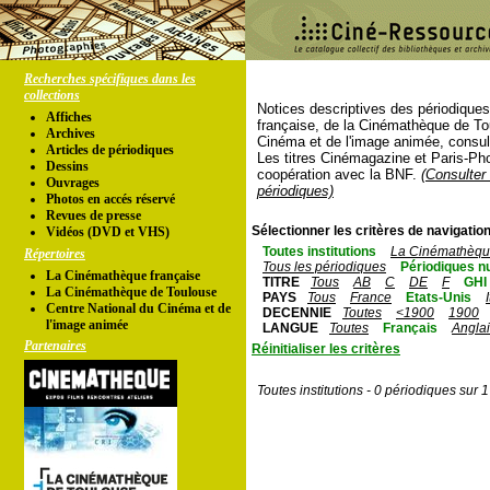
Recherches spécifiques dans les
collections
Notices descriptives des périodique
Affiches
française, de la Cinémathèque de To
Archives
Cinéma et de l'image animée, consul
Articles de périodiques
Les titres Cinémagazine et Paris-Ph
Dessins
coopération avec la BNF.
(Consulter 
Ouvrages
périodiques)
Photos en accés réservé
Revues de presse
Sélectionner les critères de navigation
Vidéos (DVD et VHS)
Toutes institutions
La Cinémathèque
Répertoires
Tous les périodiques
Périodiques n
La Cinémathèque française
TITRE
Tous
AB
C
DE
F
GHI
La Cinémathèque de Toulouse
PAYS
Tous
France
Etats-Unis
Centre National du Cinéma et de
DECENNIE
Toutes
<1900
1900
l'image animée
LANGUE
Toutes
Français
Angla
Partenaires
Réinitialiser les critères
Toutes institutions - 0 périodiques sur 