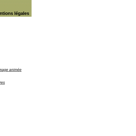
ntions légales
'image animée
res