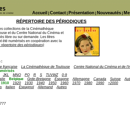
Accueil
Contact
Présentation
Nouveautés
Me
|
|
|
|
RÉPERTOIRE DES PÉRIODIQUES
des collections de la Cinémathèque
ouse et du Centre National du Cinéma et
ès libre ou sur demande. Les titres
 été numérisés en coopération avec la
u répertoire des périodiques)
 :
 française
La Cinémathèque de Toulouse
Centre National du Cinéma et de l
umérisés
JKL
MNO
PQ
R
S
TUVWZ
0-9
talie
Belgique
Grde-Bretagne
Espagne
Allemagne
Canada
Suisse
Aut
1910
1920
1930
1940
1950
1960
1970
1980
1990
>2000
is
Italien
Espagnol
Allemand
Autres
1777