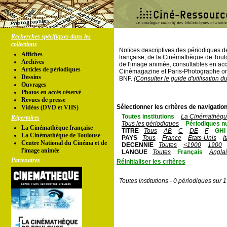
Recherches spécifiques dans les
collections
Notices descriptives des périodiques 
Affiches
française, de la Cinémathèque de Toul
Archives
de l'image animée, consultables en acc
Articles de périodiques
Cinémagazine et Paris-Photographe ont
Dessins
BNF.
(Consulter le guide d'utilisation d
Ouvrages
Photos en accés réservé
Revues de presse
Sélectionner les critères de navigation
Vidéos (DVD et VHS)
Toutes institutions
La Cinémathèque
Répertoires
Tous les périodiques
Périodiques n
La Cinémathèque française
TITRE
Tous
AB
C
DE
F
GHI
La Cinémathèque de Toulouse
PAYS
Tous
France
Etats-Unis
I
Centre National du Cinéma et de
DECENNIE
Toutes
<1900
1900
l'image animée
LANGUE
Toutes
Français
Angla
Partenaires
Réinitialiser les critères
Toutes institutions - 0 périodiques sur 