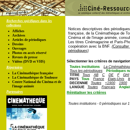
Recherches spécifiques dans les
collections
Notices descriptives des périodique
Affiches
française, de la Cinémathèque de To
Archives
Cinéma et de l'image animée, consul
Articles de périodiques
Les titres Cinémagazine et Paris-Ph
Dessins
coopération avec la BNF.
(Consulter 
Ouvrages
périodiques)
Photos en accés réservé
Revues de presse
Sélectionner les critères de navigation
Vidéos (DVD et VHS)
Toutes institutions
La Cinémathèque
Répertoires
Tous les périodiques
Périodiques n
La Cinémathèque française
TITRE
Tous
AB
C
DE
F
GHI
La Cinémathèque de Toulouse
PAYS
Tous
France
Etats-Unis
I
Centre National du Cinéma et de
DECENNIE
Toutes
<1900
1900
l'image animée
LANGUE
Toutes
Français
Anglai
Partenaires
Réinitialiser les critères
Toutes institutions - 0 périodiques sur 