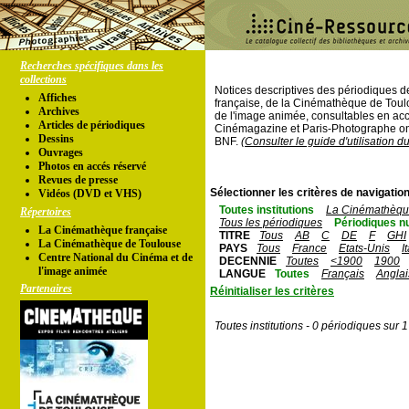
Recherches spécifiques dans les
collections
Notices descriptives des périodiques 
Affiches
française, de la Cinémathèque de Toul
Archives
de l'image animée, consultables en acc
Articles de périodiques
Cinémagazine et Paris-Photographe ont
Dessins
BNF.
(Consulter le guide d'utilisation d
Ouvrages
Photos en accés réservé
Revues de presse
Sélectionner les critères de navigation
Vidéos (DVD et VHS)
Toutes institutions
La Cinémathèque
Répertoires
Tous les périodiques
Périodiques n
La Cinémathèque française
TITRE
Tous
AB
C
DE
F
GHI
La Cinémathèque de Toulouse
PAYS
Tous
France
Etats-Unis
I
Centre National du Cinéma et de
DECENNIE
Toutes
<1900
1900
l'image animée
LANGUE
Toutes
Français
Anglai
Partenaires
Réinitialiser les critères
Toutes institutions - 0 périodiques sur 