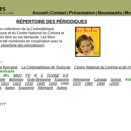
Accueil
Contact
Présentation
Nouveautés
Me
|
|
|
|
RÉPERTOIRE DES PÉRIODIQUES
des collections de la Cinémathèque
ouse et du Centre National du Cinéma et
ès libre ou sur demande. Les titres
 été numérisés en coopération avec la
u répertoire des périodiques)
 :
 française
La Cinémathèque de Toulouse
Centre National du Cinéma et de l
umérisés
JKL
MNO
PQ
R
S
TUVWZ
0-9
talie
Belgique
Grde-Bretagne
Espagne
Allemagne
Canada
Suisse
Aut
1910
1920
1930
1940
1950
1960
1970
1980
1990
>2000
s
Italien
Espagnol
Allemand
Autres
1777