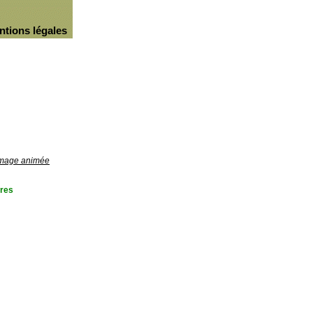
ntions légales
'image animée
res