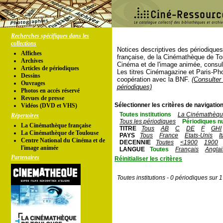
Recherches spécifiques dans les
collections
Notices descriptives des périodique
Affiches
française, de la Cinémathèque de To
Archives
Cinéma et de l'image animée, consul
Articles de périodiques
Les titres Cinémagazine et Paris-Ph
Dessins
coopération avec la BNF.
(Consulter 
Ouvrages
périodiques)
Photos en accés réservé
Revues de presse
Sélectionner les critères de navigation
Vidéos (DVD et VHS)
Toutes institutions
La Cinémathèque
Répertoires
Tous les périodiques
Périodiques n
La Cinémathèque française
TITRE
Tous
AB
C
DE
F
GHI
La Cinémathèque de Toulouse
PAYS
Tous
France
Etats-Unis
I
Centre National du Cinéma et de
DECENNIE
Toutes
<1900
1900
l'image animée
LANGUE
Toutes
Français
Anglai
Partenaires
Réinitialiser les critères
Toutes institutions - 0 périodiques sur 