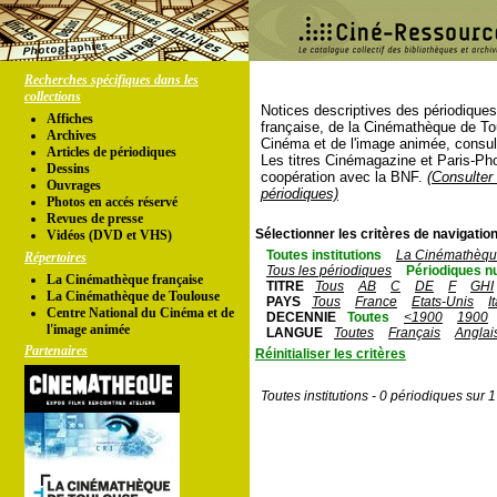
Recherches spécifiques dans les
collections
Notices descriptives des périodique
Affiches
française, de la Cinémathèque de To
Archives
Cinéma et de l'image animée, consul
Articles de périodiques
Les titres Cinémagazine et Paris-Ph
Dessins
coopération avec la BNF.
(Consulter 
Ouvrages
périodiques)
Photos en accés réservé
Revues de presse
Sélectionner les critères de navigation
Vidéos (DVD et VHS)
Toutes institutions
La Cinémathèque
Répertoires
Tous les périodiques
Périodiques n
La Cinémathèque française
TITRE
Tous
AB
C
DE
F
GHI
La Cinémathèque de Toulouse
PAYS
Tous
France
Etats-Unis
I
Centre National du Cinéma et de
DECENNIE
Toutes
<1900
1900
l'image animée
LANGUE
Toutes
Français
Anglai
Partenaires
Réinitialiser les critères
Toutes institutions - 0 périodiques sur 