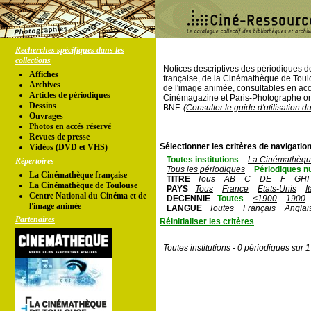
Recherches spécifiques dans les
collections
Notices descriptives des périodiques 
Affiches
française, de la Cinémathèque de Toul
Archives
de l'image animée, consultables en acc
Articles de périodiques
Cinémagazine et Paris-Photographe ont
Dessins
BNF.
(Consulter le guide d'utilisation d
Ouvrages
Photos en accés réservé
Revues de presse
Sélectionner les critères de navigation
Vidéos (DVD et VHS)
Toutes institutions
La Cinémathèque
Répertoires
Tous les périodiques
Périodiques n
La Cinémathèque française
TITRE
Tous
AB
C
DE
F
GHI
La Cinémathèque de Toulouse
PAYS
Tous
France
Etats-Unis
I
Centre National du Cinéma et de
DECENNIE
Toutes
<1900
1900
l'image animée
LANGUE
Toutes
Français
Anglai
Partenaires
Réinitialiser les critères
Toutes institutions - 0 périodiques sur 