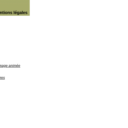
ntions légales
'image animée
res