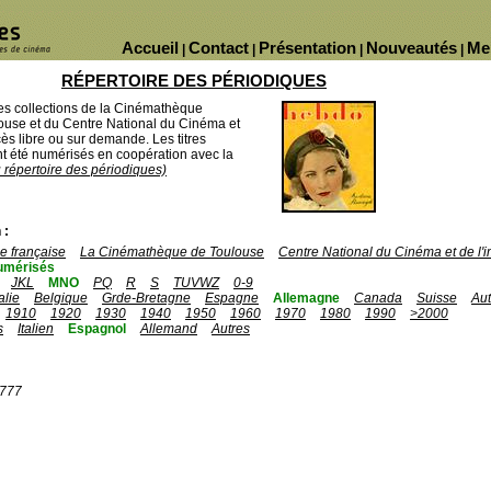
Accueil
Contact
Présentation
Nouveautés
Me
|
|
|
|
RÉPERTOIRE DES PÉRIODIQUES
des collections de la Cinémathèque
ouse et du Centre National du Cinéma et
ès libre ou sur demande. Les titres
 été numérisés en coopération avec la
u répertoire des périodiques)
 :
 française
La Cinémathèque de Toulouse
Centre National du Cinéma et de l
umérisés
JKL
MNO
PQ
R
S
TUVWZ
0-9
talie
Belgique
Grde-Bretagne
Espagne
Allemagne
Canada
Suisse
Aut
1910
1920
1930
1940
1950
1960
1970
1980
1990
>2000
s
Italien
Espagnol
Allemand
Autres
1777