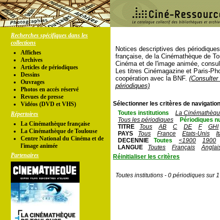
Recherches spécifiques dans les
collections
Notices descriptives des périodique
Affiches
française, de la Cinémathèque de To
Archives
Cinéma et de l'image animée, consul
Articles de périodiques
Les titres Cinémagazine et Paris-Ph
Dessins
coopération avec la BNF.
(Consulter 
Ouvrages
périodiques)
Photos en accés réservé
Revues de presse
Sélectionner les critères de navigation
Vidéos (DVD et VHS)
Toutes institutions
La Cinémathèque
Répertoires
Tous les périodiques
Périodiques n
La Cinémathèque française
TITRE
Tous
AB
C
DE
F
GHI
La Cinémathèque de Toulouse
PAYS
Tous
France
Etats-Unis
I
Centre National du Cinéma et de
DECENNIE
Toutes
<1900
1900
l'image animée
LANGUE
Toutes
Français
Anglai
Partenaires
Réinitialiser les critères
Toutes institutions - 0 périodiques sur 