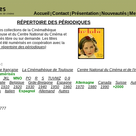
Accueil
Contact
Présentation
Nouveautés
Me
|
|
|
|
RÉPERTOIRE DES PÉRIODIQUES
des collections de la Cinémathèque
ouse et du Centre National du Cinéma et
ès libre ou sur demande. Les titres
 été numérisés en coopération avec la
u répertoire des périodiques)
 :
 française
La Cinémathèque de Toulouse
Centre National du Cinéma et de l
umérisés
JKL
MNO
PQ
R
S
TUVWZ
0-9
talie
Belgique
Grde-Bretagne
Espagne
Allemagne
Canada
Suisse
Aut
1910
1920
1930
1940
1950
1960
1970
1980
1990
>2000
s
Italien
Espagnol
Allemand
Autres
1777