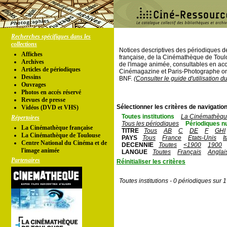
Recherches spécifiques dans les
collections
Notices descriptives des périodiques 
Affiches
française, de la Cinémathèque de Toul
Archives
de l'image animée, consultables en acc
Articles de périodiques
Cinémagazine et Paris-Photographe ont
Dessins
BNF.
(Consulter le guide d'utilisation d
Ouvrages
Photos en accés réservé
Revues de presse
Sélectionner les critères de navigation
Vidéos (DVD et VHS)
Toutes institutions
La Cinémathèque
Répertoires
Tous les périodiques
Périodiques n
La Cinémathèque française
TITRE
Tous
AB
C
DE
F
GHI
La Cinémathèque de Toulouse
PAYS
Tous
France
Etats-Unis
I
Centre National du Cinéma et de
DECENNIE
Toutes
<1900
1900
l'image animée
LANGUE
Toutes
Français
Anglai
Partenaires
Réinitialiser les critères
Toutes institutions - 0 périodiques sur 