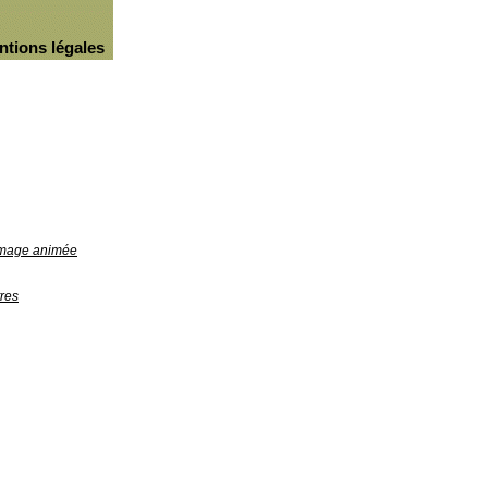
ntions légales
'image animée
res