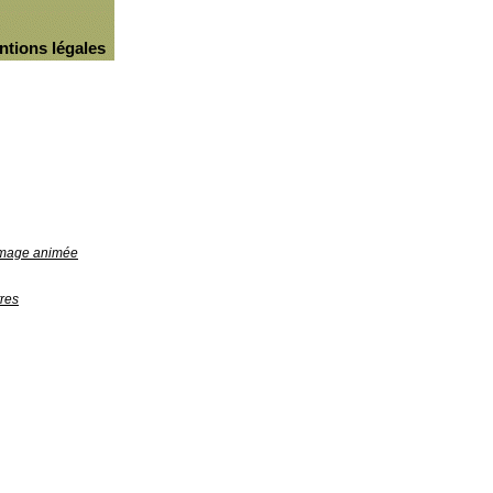
ntions légales
'image animée
res