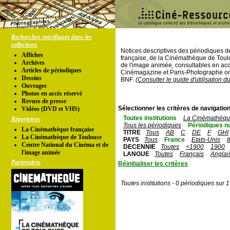
Recherches spécifiques dans les
collections
Notices descriptives des périodiques 
Affiches
française, de la Cinémathèque de Toul
Archives
de l'image animée, consultables en acc
Articles de périodiques
Cinémagazine et Paris-Photographe ont
Dessins
BNF.
(Consulter le guide d'utilisation d
Ouvrages
Photos en accés réservé
Revues de presse
Sélectionner les critères de navigation
Vidéos (DVD et VHS)
Toutes institutions
La Cinémathèque
Répertoires
Tous les périodiques
Périodiques n
La Cinémathèque française
TITRE
Tous
AB
C
DE
F
GHI
La Cinémathèque de Toulouse
PAYS
Tous
France
Etats-Unis
I
Centre National du Cinéma et de
DECENNIE
Toutes
<1900
1900
l'image animée
LANGUE
Toutes
Français
Anglai
Partenaires
Réinitialiser les critères
Toutes institutions - 0 périodiques sur 