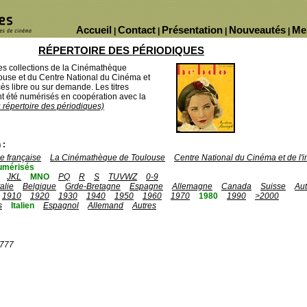
Accueil
Contact
Présentation
Nouveautés
Me
|
|
|
|
RÉPERTOIRE DES PÉRIODIQUES
des collections de la Cinémathèque
ouse et du Centre National du Cinéma et
ès libre ou sur demande. Les titres
 été numérisés en coopération avec la
u répertoire des périodiques)
 :
 française
La Cinémathèque de Toulouse
Centre National du Cinéma et de l
umérisés
JKL
MNO
PQ
R
S
TUVWZ
0-9
talie
Belgique
Grde-Bretagne
Espagne
Allemagne
Canada
Suisse
Aut
1910
1920
1930
1940
1950
1960
1970
1980
1990
>2000
s
Italien
Espagnol
Allemand
Autres
1777