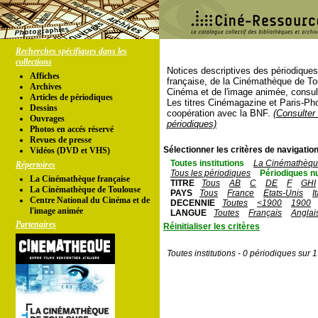
Recherches spécifiques dans les
collections
Notices descriptives des périodique
Affiches
française, de la Cinémathèque de To
Archives
Cinéma et de l'image animée, consul
Articles de périodiques
Les titres Cinémagazine et Paris-Ph
Dessins
coopération avec la BNF.
(Consulter 
Ouvrages
périodiques)
Photos en accés réservé
Revues de presse
Sélectionner les critères de navigation
Vidéos (DVD et VHS)
Toutes institutions
La Cinémathèque
Répertoires
Tous les périodiques
Périodiques n
La Cinémathèque française
TITRE
Tous
AB
C
DE
F
GHI
La Cinémathèque de Toulouse
PAYS
Tous
France
Etats-Unis
I
Centre National du Cinéma et de
DECENNIE
Toutes
<1900
1900
l'image animée
LANGUE
Toutes
Français
Anglai
Partenaires
Réinitialiser les critères
Toutes institutions - 0 périodiques sur 