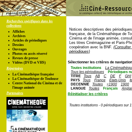
Recherches spécifiques dans les
collections
Notices descriptives des périodique
Affiches
française, de la Cinémathèque de To
Archives
Cinéma et de l'image animée, consul
Articles de périodiques
Les titres Cinémagazine et Paris-Ph
Dessins
coopération avec la BNF.
(Consulter 
Ouvrages
périodiques)
Photos en accés réservé
Revues de presse
Sélectionner les critères de navigation
Vidéos (DVD et VHS)
Toutes institutions
La Cinémathèque
Répertoires
Tous les périodiques
Périodiques n
La Cinémathèque française
TITRE
Tous
AB
C
DE
F
GHI
La Cinémathèque de Toulouse
PAYS
Tous
France
Etats-Unis
I
Centre National du Cinéma et de
DECENNIE
Toutes
<1900
1900
l'image animée
LANGUE
Toutes
Français
Angla
Partenaires
Réinitialiser les critères
Toutes institutions - 0 périodiques sur 