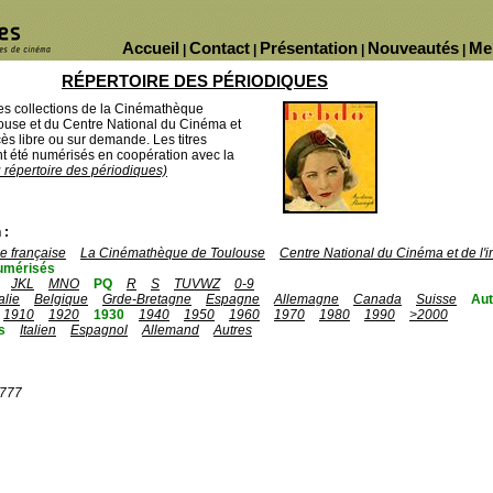
Accueil
Contact
Présentation
Nouveautés
Me
|
|
|
|
RÉPERTOIRE DES PÉRIODIQUES
des collections de la Cinémathèque
ouse et du Centre National du Cinéma et
ès libre ou sur demande. Les titres
 été numérisés en coopération avec la
u répertoire des périodiques)
 :
 française
La Cinémathèque de Toulouse
Centre National du Cinéma et de l
umérisés
JKL
MNO
PQ
R
S
TUVWZ
0-9
talie
Belgique
Grde-Bretagne
Espagne
Allemagne
Canada
Suisse
Aut
1910
1920
1930
1940
1950
1960
1970
1980
1990
>2000
s
Italien
Espagnol
Allemand
Autres
1777