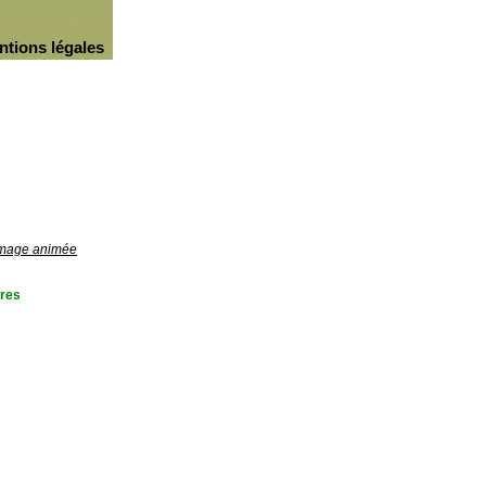
ntions légales
'image animée
res