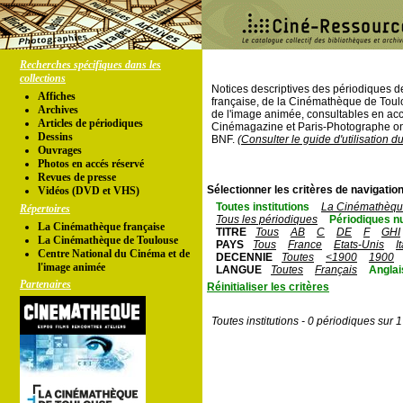
Recherches spécifiques dans les
collections
Notices descriptives des périodiques 
Affiches
française, de la Cinémathèque de Toul
Archives
de l'image animée, consultables en acc
Articles de périodiques
Cinémagazine et Paris-Photographe ont
Dessins
BNF.
(Consulter le guide d'utilisation d
Ouvrages
Photos en accés réservé
Revues de presse
Sélectionner les critères de navigation
Vidéos (DVD et VHS)
Toutes institutions
La Cinémathèque
Répertoires
Tous les périodiques
Périodiques n
La Cinémathèque française
TITRE
Tous
AB
C
DE
F
GHI
La Cinémathèque de Toulouse
PAYS
Tous
France
Etats-Unis
I
Centre National du Cinéma et de
DECENNIE
Toutes
<1900
1900
l'image animée
LANGUE
Toutes
Français
Anglai
Partenaires
Réinitialiser les critères
Toutes institutions - 0 périodiques sur 