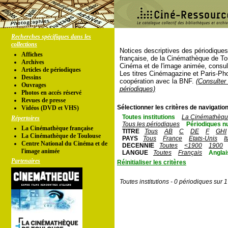
Recherches spécifiques dans les
collections
Notices descriptives des périodique
Affiches
française, de la Cinémathèque de To
Archives
Cinéma et de l'image animée, consul
Articles de périodiques
Les titres Cinémagazine et Paris-Ph
Dessins
coopération avec la BNF.
(Consulter 
Ouvrages
périodiques)
Photos en accés réservé
Revues de presse
Sélectionner les critères de navigation
Vidéos (DVD et VHS)
Toutes institutions
La Cinémathèque
Répertoires
Tous les périodiques
Périodiques n
La Cinémathèque française
TITRE
Tous
AB
C
DE
F
GHI
La Cinémathèque de Toulouse
PAYS
Tous
France
Etats-Unis
I
Centre National du Cinéma et de
DECENNIE
Toutes
<1900
1900
l'image animée
LANGUE
Toutes
Français
Anglai
Partenaires
Réinitialiser les critères
Toutes institutions - 0 périodiques sur 