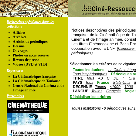
Recherches spécifiques dans les
collections
Notices descriptives des périodique
Affiches
française, de la Cinémathèque de To
Archives
Cinéma et de l'image animée, consul
Articles de périodiques
Les titres Cinémagazine et Paris-Ph
Dessins
coopération avec la BNF.
(Consulter 
Ouvrages
périodiques)
Photos en accés réservé
Revues de presse
Sélectionner les critères de navigation
Vidéos (DVD et VHS)
Toutes institutions
La Cinémathèque
Répertoires
Tous les périodiques
Périodiques n
La Cinémathèque française
TITRE
Tous
AB
C
DE
F
GHI
La Cinémathèque de Toulouse
PAYS
Tous
France
Etats-Unis
I
Centre National du Cinéma et de
DECENNIE
Toutes
<1900
1900
l'image animée
LANGUE
Toutes
Français
Anglai
Partenaires
Réinitialiser les critères
Toutes institutions - 0 périodiques sur 