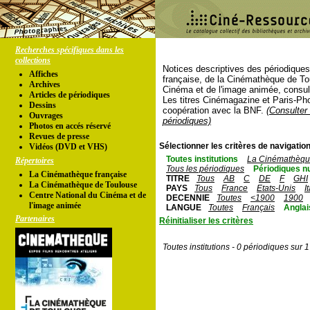
Recherches spécifiques dans les
collections
Notices descriptives des périodique
Affiches
française, de la Cinémathèque de To
Archives
Cinéma et de l'image animée, consul
Articles de périodiques
Les titres Cinémagazine et Paris-Ph
Dessins
coopération avec la BNF.
(Consulter 
Ouvrages
périodiques)
Photos en accés réservé
Revues de presse
Sélectionner les critères de navigation
Vidéos (DVD et VHS)
Toutes institutions
La Cinémathèque
Répertoires
Tous les périodiques
Périodiques n
La Cinémathèque française
TITRE
Tous
AB
C
DE
F
GHI
La Cinémathèque de Toulouse
PAYS
Tous
France
Etats-Unis
I
Centre National du Cinéma et de
DECENNIE
Toutes
<1900
1900
l'image animée
LANGUE
Toutes
Français
Anglai
Partenaires
Réinitialiser les critères
Toutes institutions - 0 périodiques sur 