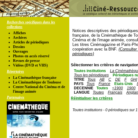
Recherches spécifiques dans les
collections
Notices descriptives des périodique
Affiches
française, de la Cinémathèque de To
Archives
Cinéma et de l'image animée, consul
Articles de périodiques
Les titres Cinémagazine et Paris-Ph
Dessins
coopération avec la BNF.
(Consulter 
Ouvrages
périodiques)
Photos en accés réservé
Revues de presse
Sélectionner les critères de navigation
Vidéos (DVD et VHS)
Toutes institutions
La Cinémathèque
Répertoires
Tous les périodiques
Périodiques n
La Cinémathèque française
TITRE
Tous
AB
C
DE
F
GHI
La Cinémathèque de Toulouse
PAYS
Tous
France
Etats-Unis
Centre National du Cinéma et de
DECENNIE
Toutes
<1900
1900
l'image animée
LANGUE
Toutes
Français
Anglai
Partenaires
Réinitialiser les critères
Toutes institutions - 0 périodiques sur 