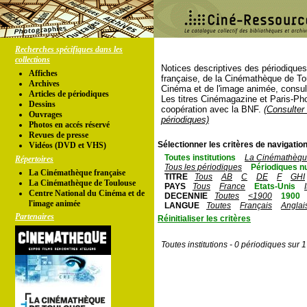
Recherches spécifiques dans les
collections
Notices descriptives des périodique
Affiches
française, de la Cinémathèque de To
Archives
Cinéma et de l'image animée, consul
Articles de périodiques
Les titres Cinémagazine et Paris-Ph
Dessins
coopération avec la BNF.
(Consulter 
Ouvrages
périodiques)
Photos en accés réservé
Revues de presse
Sélectionner les critères de navigation
Vidéos (DVD et VHS)
Toutes institutions
La Cinémathèque
Répertoires
Tous les périodiques
Périodiques n
La Cinémathèque française
TITRE
Tous
AB
C
DE
F
GHI
La Cinémathèque de Toulouse
PAYS
Tous
France
Etats-Unis
Centre National du Cinéma et de
DECENNIE
Toutes
<1900
1900
l'image animée
LANGUE
Toutes
Français
Anglai
Partenaires
Réinitialiser les critères
Toutes institutions - 0 périodiques sur 