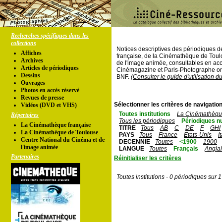
Recherches spécifiques dans les
collections
Notices descriptives des périodiques 
Affiches
française, de la Cinémathèque de Toul
Archives
de l'image animée, consultables en acc
Articles de périodiques
Cinémagazine et Paris-Photographe ont
Dessins
BNF.
(Consulter le guide d'utilisation d
Ouvrages
Photos en accés réservé
Revues de presse
Sélectionner les critères de navigation
Vidéos (DVD et VHS)
Toutes institutions
La Cinémathèque
Répertoires
Tous les périodiques
Périodiques n
La Cinémathèque française
TITRE
Tous
AB
C
DE
F
GHI
La Cinémathèque de Toulouse
PAYS
Tous
France
Etats-Unis
I
Centre National du Cinéma et de
DECENNIE
Toutes
<1900
1900
l'image animée
LANGUE
Toutes
Français
Angla
Partenaires
Réinitialiser les critères
Toutes institutions - 0 périodiques sur 