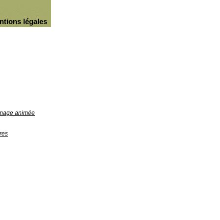
ntions légales
'image animée
res