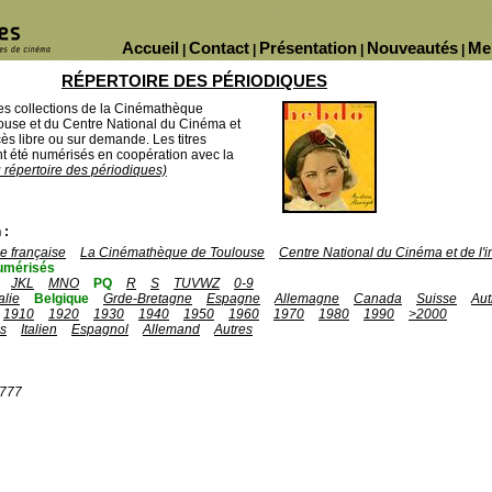
Accueil
Contact
Présentation
Nouveautés
Me
|
|
|
|
RÉPERTOIRE DES PÉRIODIQUES
des collections de la Cinémathèque
ouse et du Centre National du Cinéma et
ès libre ou sur demande. Les titres
 été numérisés en coopération avec la
u répertoire des périodiques)
 :
 française
La Cinémathèque de Toulouse
Centre National du Cinéma et de l
umérisés
JKL
MNO
PQ
R
S
TUVWZ
0-9
talie
Belgique
Grde-Bretagne
Espagne
Allemagne
Canada
Suisse
Aut
1910
1920
1930
1940
1950
1960
1970
1980
1990
>2000
is
Italien
Espagnol
Allemand
Autres
1777