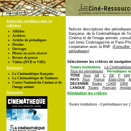
Recherches spécifiques dans les
collections
Notices descriptives des périodique
Affiches
française, de la Cinémathèque de To
Archives
Cinéma et de l'image animée, consul
Articles de périodiques
Les titres Cinémagazine et Paris-Ph
Dessins
coopération avec la BNF.
(Consulter 
Ouvrages
périodiques)
Photos en accés réservé
Revues de presse
Sélectionner les critères de navigation
Vidéos (DVD et VHS)
Toutes institutions
La Cinémathèque
Répertoires
Tous les périodiques
Périodiques n
La Cinémathèque française
TITRE
Tous
AB
C
DE
F
GHI
La Cinémathèque de Toulouse
PAYS
Tous
France
Etats-Unis
I
Centre National du Cinéma et de
DECENNIE
Toutes
<1900
1900
l'image animée
LANGUE
Toutes
Français
Anglai
Partenaires
Réinitialiser les critères
Toutes institutions - 0 périodiques sur 