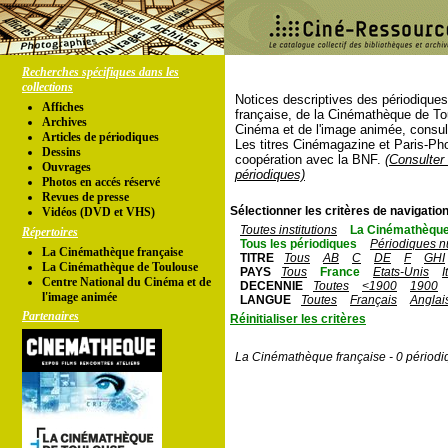
Recherches spécifiques dans les
collections
Notices descriptives des périodique
Affiches
française, de la Cinémathèque de To
Archives
Cinéma et de l'image animée, consul
Articles de périodiques
Les titres Cinémagazine et Paris-Ph
Dessins
coopération avec la BNF.
(Consulter 
Ouvrages
périodiques)
Photos en accés réservé
Revues de presse
Sélectionner les critères de navigation
Vidéos (DVD et VHS)
Toutes institutions
La Cinémathèque
Répertoires
Tous les périodiques
Périodiques n
La Cinémathèque française
TITRE
Tous
AB
C
DE
F
GHI
La Cinémathèque de Toulouse
PAYS
Tous
France
Etats-Unis
I
Centre National du Cinéma et de
DECENNIE
Toutes
<1900
1900
l'image animée
LANGUE
Toutes
Français
Anglai
Partenaires
Réinitialiser les critères
La Cinémathèque française - 0 périodi