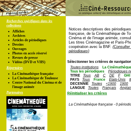
Recherches spécifiques dans les
collections
Notices descriptives des périodique
Affiches
française, de la Cinémathèque de To
Archives
Cinéma et de l'image animée, consul
Articles de périodiques
Les titres Cinémagazine et Paris-Ph
Dessins
coopération avec la BNF.
(Consulter 
Ouvrages
périodiques)
Photos en accés réservé
Revues de presse
Sélectionner les critères de navigation
Vidéos (DVD et VHS)
Toutes institutions
La Cinémathèque
Répertoires
Tous les périodiques
Périodiques n
La Cinémathèque française
TITRE
Tous
AB
C
DE
F
GHI
La Cinémathèque de Toulouse
PAYS
Tous
France
Etats-Unis
I
Centre National du Cinéma et de
DECENNIE
Toutes
<1900
1900
l'image animée
LANGUE
Toutes
Français
Anglai
Partenaires
Réinitialiser les critères
La Cinémathèque française - 0 périodi