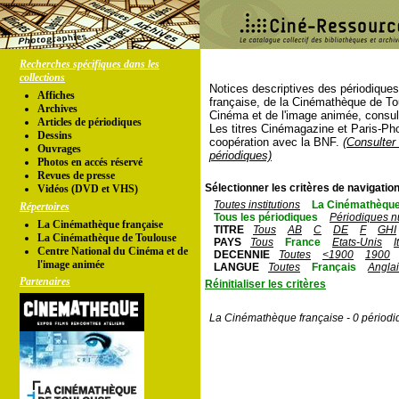
Recherches spécifiques dans les
collections
Notices descriptives des périodique
Affiches
française, de la Cinémathèque de To
Archives
Cinéma et de l'image animée, consul
Articles de périodiques
Les titres Cinémagazine et Paris-Ph
Dessins
coopération avec la BNF.
(Consulter 
Ouvrages
périodiques)
Photos en accés réservé
Revues de presse
Sélectionner les critères de navigation
Vidéos (DVD et VHS)
Toutes institutions
La Cinémathèque
Répertoires
Tous les périodiques
Périodiques n
La Cinémathèque française
TITRE
Tous
AB
C
DE
F
GHI
La Cinémathèque de Toulouse
PAYS
Tous
France
Etats-Unis
I
Centre National du Cinéma et de
DECENNIE
Toutes
<1900
1900
l'image animée
LANGUE
Toutes
Français
Angla
Partenaires
Réinitialiser les critères
La Cinémathèque française - 0 périodi