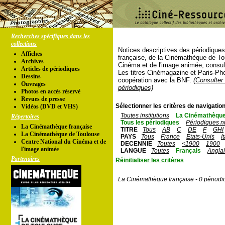
Recherches spécifiques dans les
collections
Notices descriptives des périodique
Affiches
française, de la Cinémathèque de To
Archives
Cinéma et de l'image animée, consul
Articles de périodiques
Les titres Cinémagazine et Paris-Ph
Dessins
coopération avec la BNF.
(Consulter 
Ouvrages
périodiques)
Photos en accés réservé
Revues de presse
Sélectionner les critères de navigation
Vidéos (DVD et VHS)
Toutes institutions
La Cinémathèque
Répertoires
Tous les périodiques
Périodiques n
La Cinémathèque française
TITRE
Tous
AB
C
DE
F
GHI
La Cinémathèque de Toulouse
PAYS
Tous
France
Etats-Unis
I
Centre National du Cinéma et de
DECENNIE
Toutes
<1900
1900
l'image animée
LANGUE
Toutes
Français
Angla
Partenaires
Réinitialiser les critères
La Cinémathèque française - 0 périodi